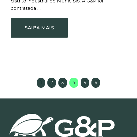
distrito industrial do Munícipio. A G&P foi
contratada …
SAIBA MAIS
1
2
3
4
5
6