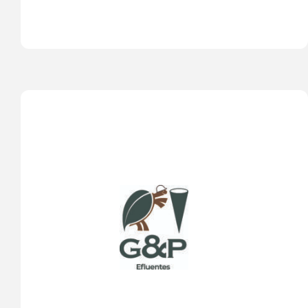
comunidades locais. 
Efluentes são resíduos líquidos resultantes de 
processos industriais, agrícolas ou domésticos que 
são descartados no meio ambiente. Eles podem 
conter uma variedade de substâncias, incluindo 
produtos químicos, metais pesados, nutrientes e 
matéria orgânica, muitos dos quais podem ser 
prejudiciais para os ecossistemas aquáticos e a 
saúde humana. Portanto, o tratamento adequado 
dos efluentes é crucial para minimizar os impactos 
negativos. Isso geralmente envolve processos de 
tratamento físico, químico e biológico para 