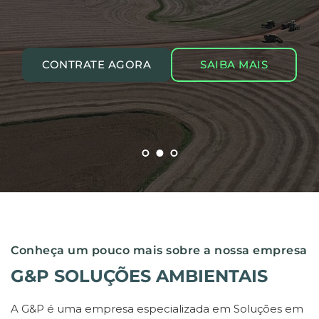
CONTRATE AGORA
CONTRATE AGORA
CONTRATE AGORA
SAIBA MAIS
SAIBA MAIS
SAIBA MAIS
Conheça um pouco mais sobre a nossa empresa
G&P SOLUÇÕES AMBIENTAIS
A G&P é uma empresa especializada em Soluções em 