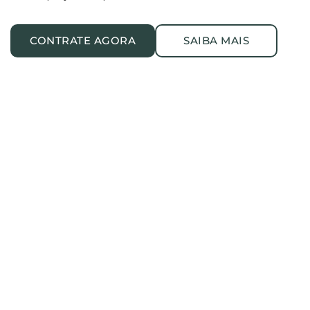
CONTRATE AGORA
SAIBA MAIS
Consultoria Mineral, 
Geologia e Recursos Hídricos.