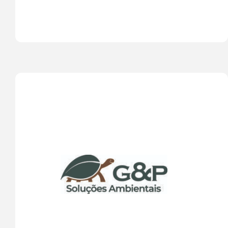
remover poluentes e tornar os efluentes mais 
seguros antes do descarte. 
A G&P é uma empresa especializada em Soluções 
em Licenciamento Ambiental, Topografia e 
Georreferenciamento de Imóveis Rurais e 
Supervisão Ambiental de empreendimentos. A 
gestão ambiental do teu negócio é a alma da 
nossa empresa.