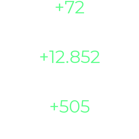
+
72
Projetos no RS/SC
+
12.852
Condicionantes ambientais
+
505
Licenças ambientais emitidas