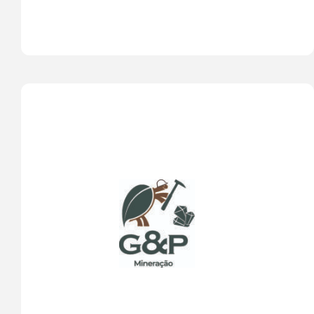
A mineração é uma atividade vital que 
desempenha um papel central na economia 
global, fornecendo matérias-primas essenciais 
para uma ampla gama de indústrias. Desde metais 
preciosos até minerais industriais e combustíveis 
fósseis, a mineração é responsável por extrair 
recursos naturais fundamentais para a fabricação 
de produtos cotidianos, infraestrutura e energia. 
No entanto, a mineração também levanta 
preocupações ambientais e sociais, devido aos 
impactos na paisagem, na biodiversidade e nas 