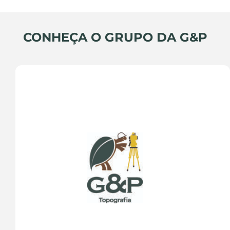
CONHEÇA O GRUPO DA G&P
A topografia é uma ciência fundamental para a 
compreensão e representação do relevo da 
superfície terrestre. Por meio de técnicas como 
levantamentos topográficos e análises 
cartográficas, os topógrafos são capazes de 
mapear e caracterizar a forma, altitude e outras 
características do terreno. Essas informações são 
essenciais em uma variedade de campos, desde a 
engenharia civil até a agricultura e o planejamento 
urbano.